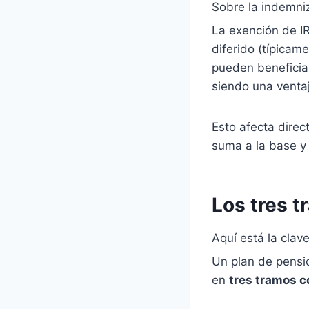
Sobre la indemni
La exención de 
diferido (típicam
pueden benefici
siendo una ventaj
Esto afecta direc
suma a la base y
Los tres t
Aquí está la cla
Un plan de pensi
en
tres tramos c