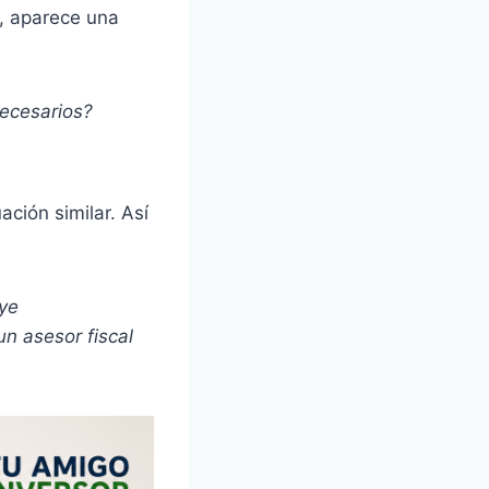
, aparece una
necesarios?
ción similar. Así
uye
un asesor fiscal