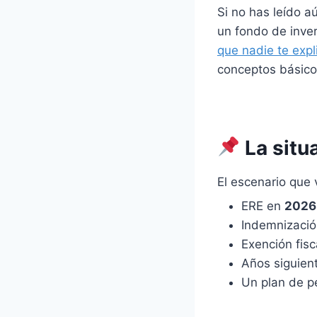
Si no has leído a
un fondo de inve
que nadie te expl
conceptos básicos
La situ
El escenario que 
ERE en
2026
Indemnizació
Exención fis
Años siguien
Un plan de p