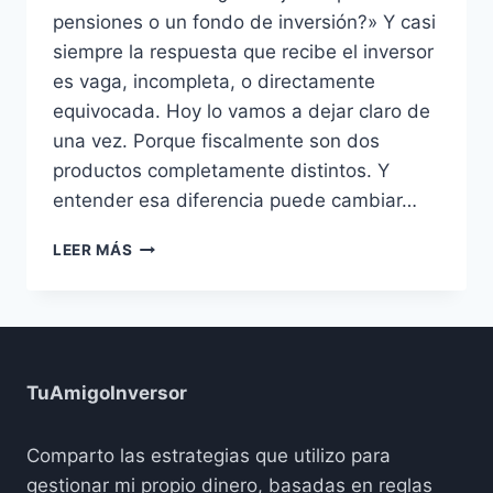
pensiones o un fondo de inversión?» Y casi
siempre la respuesta que recibe el inversor
es vaga, incompleta, o directamente
equivocada. Hoy lo vamos a dejar claro de
una vez. Porque fiscalmente son dos
productos completamente distintos. Y
entender esa diferencia puede cambiar…
PLANES
LEER MÁS
DE
PENSIONES
VS
FONDOS
DE
INVERSIÓN:
TuAmigoInversor
LA
DIFERENCIA
FISCAL
Comparto las estrategias que utilizo para
QUE
gestionar mi propio dinero, basadas en reglas